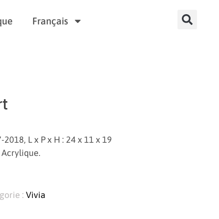
que
Français
rt
2018, L x P x H : 24 x 11 x 19
 Acrylique.
gorie :
Vivia