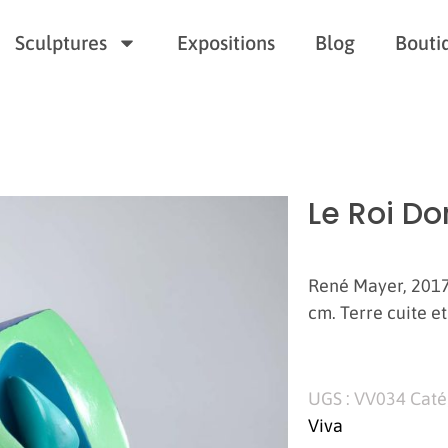
Sculptures
Expositions
Blog
Bouti
Le Roi Do
René Mayer, 2017-
cm. Terre cuite et
UGS :
VV034
Caté
Viva