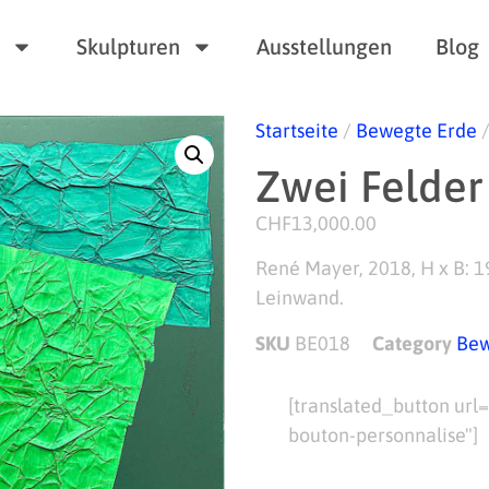
Skulpturen
Ausstellungen
Blog
Startseite
/
Bewegte Erde
/
Zwei Felder
CHF
13,000.00
René Mayer, 2018, H x B: 1
Leinwand.
SKU
BE018
Category
Bew
[translated_button url
bouton-personnalise"]